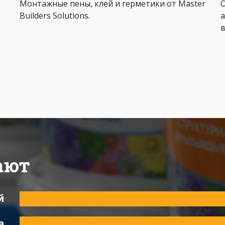
Монтажные пены, клей и герметики от Master
О
Builders Solutions.
а
ают
й
а