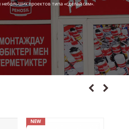
 небольших проектов типа «сделай сам».
NEW
NEW
ЯРО