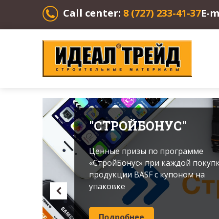
Call center:
8 (727) 233-41-37
E-m
"СТРОЙБОНУС"
Ценные призы по программе
«СтройБонус» при каждой покуп
продукции BASF с купоном на
упаковке
Подробнее