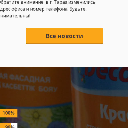
братите внимание, в г. Тараз изменились
дрес офиса и номер телефона. Будьте
внимательны!
Все новости
100%
99%